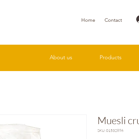
Home
Contact
About us
Products
Muesli cr
SKU: 01532896