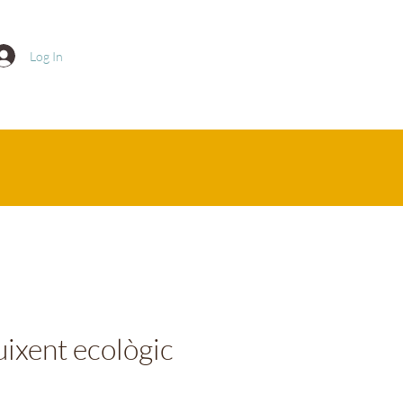
Log In
uixent ecològic