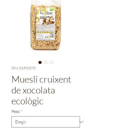
SKU: 01532070
Muesli cruixent
de xocolata
ecològic
Peso
*