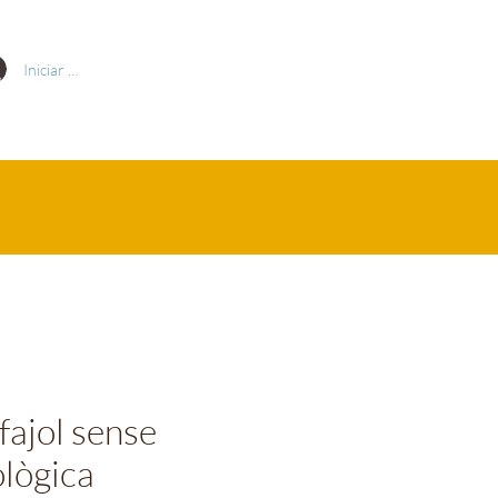
Iniciar sesión
fajol sense
ològica