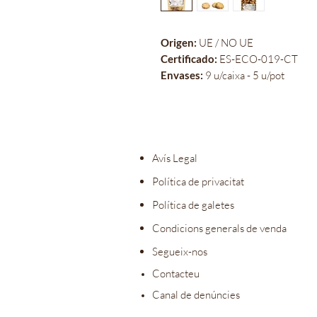
Origen:
UE / NO UE
Certificado:
ES-ECO-019-CT
Envases:
9 u/caixa - 5 u/pot
Avís Legal
Política de privacitat
Política de galetes
Condicions generals de venda
Segueix-nos
Contacteu
Canal de denúncies