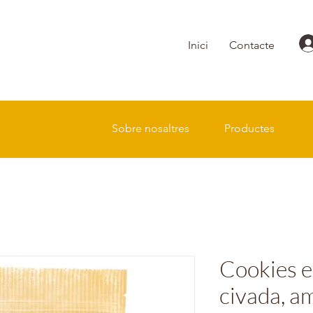
Inici
Contacte
Sobre nosaltres
Productes
Cookies e
civada, am