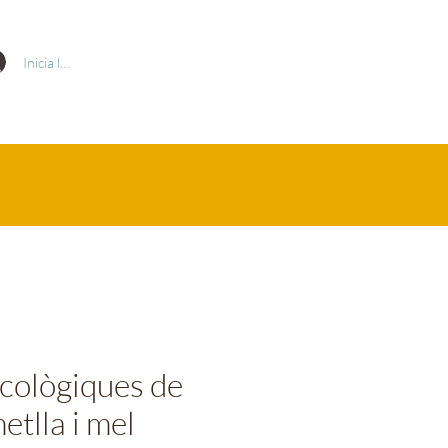
Inicia la sessió
cològiques de
etlla i mel