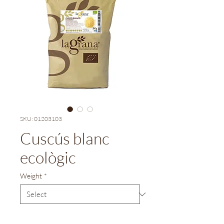
SKU: 01203103
Cuscús blanc
ecològic
Weight
*