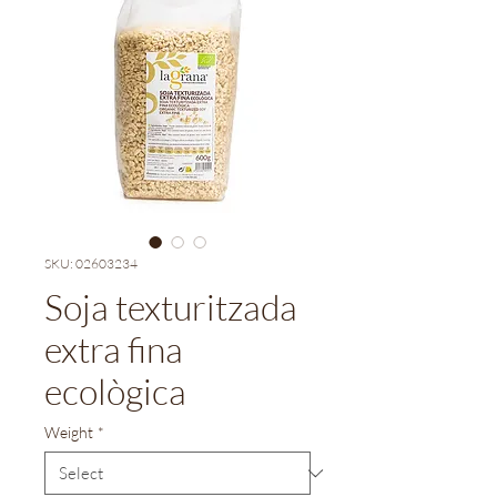
SKU: 02603234
Soja texturitzada
extra fina
ecològica
Weight
*