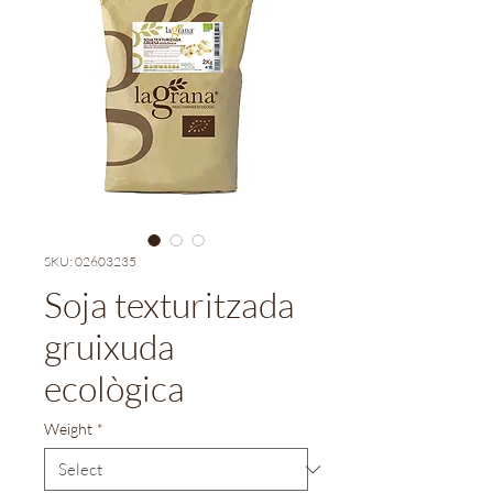
SKU: 02603235
Soja texturitzada
gruixuda
ecològica
Weight
*